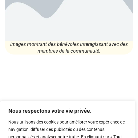
Images montrant des bénévoles interagissant avec des
membres de la communauté.
Nous respectons votre vie privée.
LES RÔLES DES BÉNÉVOLES
Nous utilisons des cookies pour améliorer votre expérience de
Les Rôles des Bénévoles
navigation, diffuser des publicités ou des contenus
Les bénévoles à la MJC d’Hérouville peuvent
personnalisés et analyser notre trafic. En cliquant sur « Tout