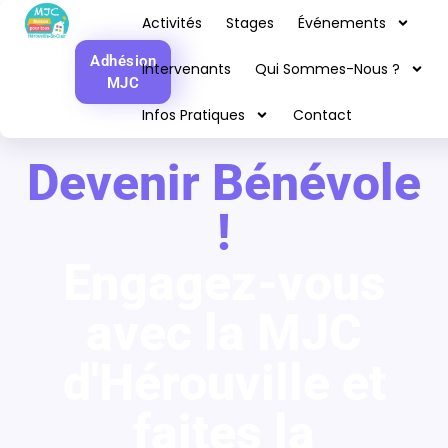
Devenir bénévole
Activités
Stages
Événements
Adhésion
Intervenants
Qui Sommes-Nous ?
MJC
Infos Pratiques
Contact
Devenir Bénévole
!
Engagez-vous
avec la MJC
d'Hérouville et
faites la