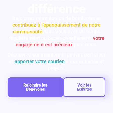
différence
Rejoignez notre équipe de bénévoles et
contribuez à l’épanouissement de notre
communauté.
Que vous ayez du temps
régulièrement ou occasionnellement,
votre
engagement est précieux
pour nous.
Découvrez comment vous pouvez participer
et
apporter votre soutien
à nos activités et
projets.
Rejoindre les
Voir les
Bénévoles
activités