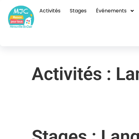
Langue et co
Activités
Stages
Événements
Activités : L
Stages : Lan