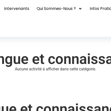
nnaissance
Intervenants
Qui Sommes-Nous ?
Infos Prati
angue et connaiss
Aucune activité à afficher dans cette catégorie.
gue et connaissan