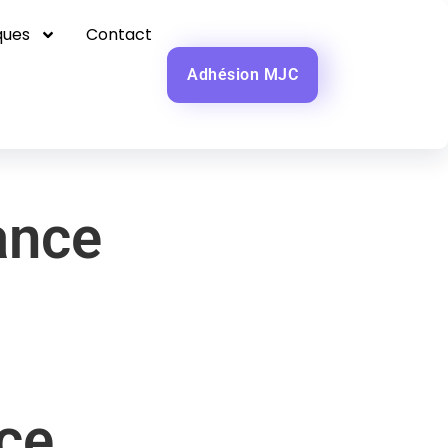
ques
Contact
Adhésion MJC
ance
ce