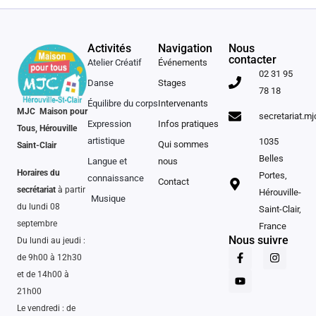
Activités
Navigation
Nous
contacter
Atelier Créatif
Événements
02 31 95
Danse
Stages
78 18
Équilibre du corps
Intervenants
MJC Maison pour
secretariat.m
Expression
Infos pratiques
Tous, Hérouville
artistique
1035
Qui sommes
Saint-Clair
Belles
Langue et
nous
Horaires du
Portes,
connaissance
Contact
secrétariat
à partir
Hérouville-
Musique
du lundi 08
Saint-Clair,
septembre
France
Nous suivre
Du lundi au jeudi :
de 9h00 à 12h30
et de 14h00 à
21h00
Le vendredi : de