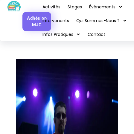
Guitare Cours collectifs
Activités
Stages
Événements
Adhésion
Intervenants
Qui Sommes-Nous ?
MJC
Infos Pratiques
Contact