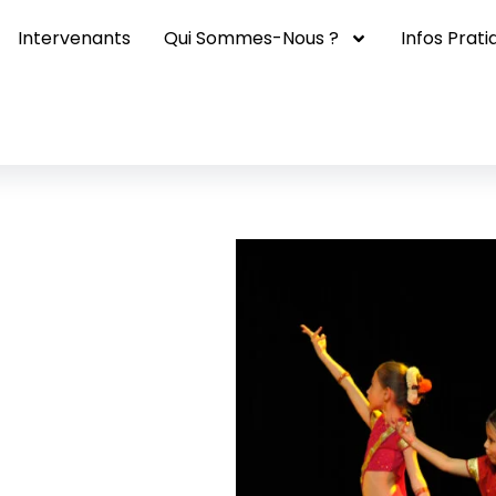
ne (enfants)
Intervenants
Qui Sommes-Nous ?
Infos Prati