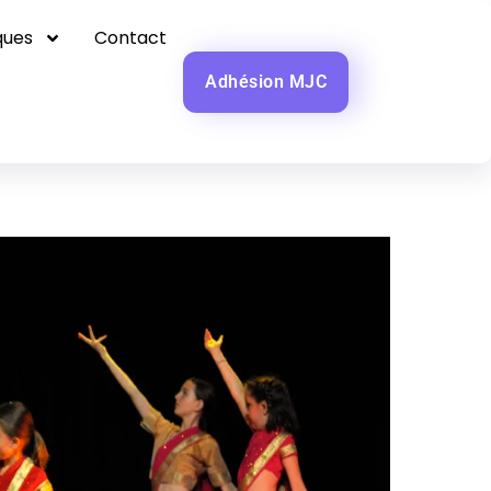
ques
Contact
Adhésion MJC