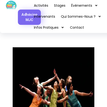
Danse contemporaine et
Activités
Stages
Événements
moderne Pré-ados/ados
Adhésion
Intervenants
Qui Sommes-Nous ?
MJC
Infos Pratiques
Contact