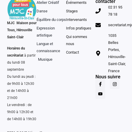
contacter
Atelier Créatif
Événements
02 31 95
Danse
Stages
78 18
Équilibre du corps
Intervenants
MJC Maison pour
secretariat.m
Expression
Infos pratiques
Tous, Hérouville
artistique
1035
Qui sommes
Saint-Clair
Belles
Langue et
nous
Horaires du
Portes,
connaissance
Contact
secrétariat
à partir
Hérouville-
Musique
du lundi 08
Saint-Clair,
septembre
France
Nous suivre
Du lundi au jeudi :
de 9h00 à 12h30
et de 14h00 à
21h00
Le vendredi : de
9h00 à 12h30 et
de 14h00 à 19h30