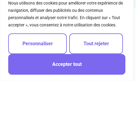
Nous utilisons des cookies pour améliorer votre expérience de
navigation, diffuser des publicités ou des contenus
personnalisés et analyser notre trafic. En cliquant sur « Tout
accepter », vous consentez à notre utilisation des cookies.
Personnaliser
Tout rejeter
QUI SOMMES-NOUS ?
Rencontrez les acteurs de
Accepter tout
votre MJC
La Maison des Jeunes et de la Culture (MJC)
d’Hérouville est un espace dédié à l’épanouissement
personnel et collectif. Depuis plus de 60 ans, nous
proposons une multitude d’activités culturelles,
sportives et éducatives pour tous les âges. Notre
mission est de promouvoir l’éducation citoyenne et de
favoriser le développement des talents individuels et